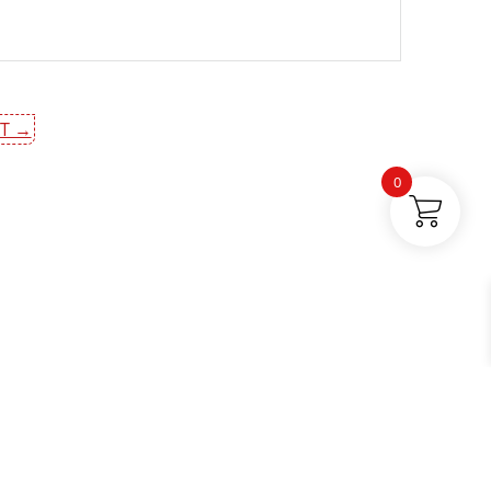
T →
0
t |
Blog