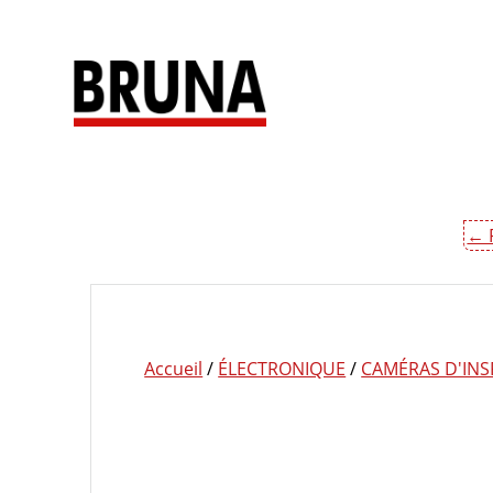
Passer
au
contenu
← 
Accueil
/
ÉLECTRONIQUE
/
CAMÉRAS D'INS