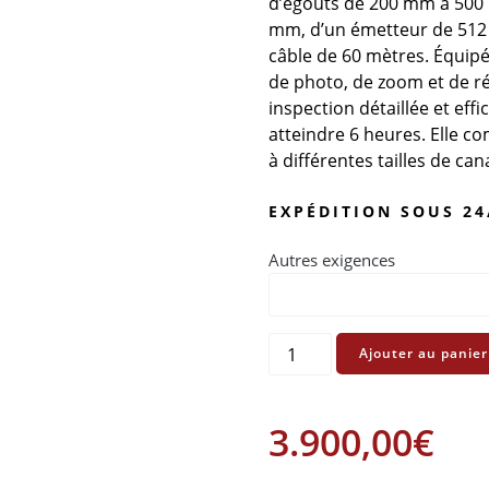
d’égouts de 200 mm à 500 
mm, d’un émetteur de 512 
câble de 60 mètres. Équipé
de photo, de zoom et de ré
inspection détaillée et ef
atteindre 6 heures. Elle c
à différentes tailles de can
EXPÉDITION SOUS 24
Autres exigences
quantité
Ajouter au panier
de
Cobra
2
3.900,00
€