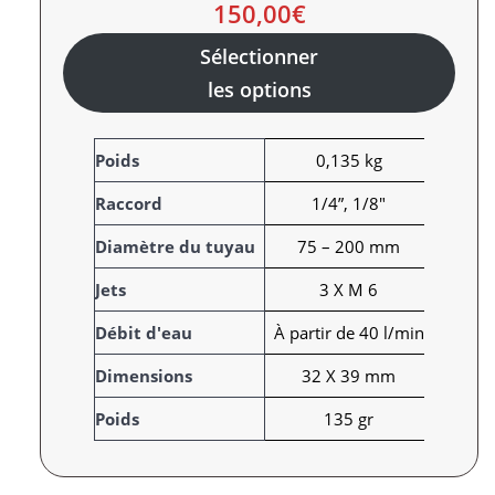
150,00
€
Sélectionner
les options
A
Poids
0,135 kg
t
Raccord
1/4”, 1/8"
t
r
V
Diamètre du tuyau
75 – 200 mm
i
a
Jets
3 X M 6
b
l
u
e
Débit d'eau
À partir de 40 l/min
t
u
s
r
Dimensions
32 X 39 mm
Poids
135 gr