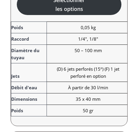
Sélectionner
les options
A
Poids
0,05 kg
t
Raccord
1/4", 1/8"
t
r
V
Diamètre du
50 – 100 mm
i
a
tuyau
b
l
(D) 6 jets perforés (15º) (F) 1 jet
u
e
Jets
perforé en option
t
u
s
r
Débit d'eau
À partir de 30 l/min
Dimensions
35 x 40 mm
Poids
50 gr