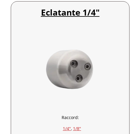
Eclatante 1/4″
Raccord:
1/4″
, 
1/8″