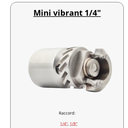
Mini vibrant 1/4″
Raccord:
1/4″
, 
1/8″