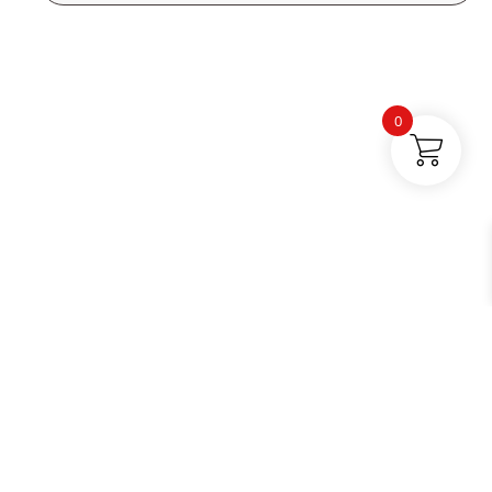
0
Buses par catégories |
Électronique |
Tuyaux et autres |
Contact |
Blog
Facebook |
Instagram |
TikTok |
YouTube
© 2026 Tetesdecurage.fr.