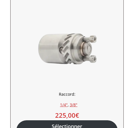
Raccord:
1/4″
, 
3/8″
225,00
€
Sélectionner