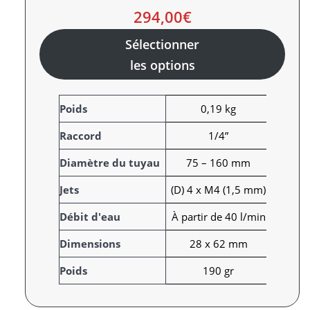
294,00
€
Sélectionner
les options
A
Poids
0,19 kg
t
Raccord
1/4”
t
r
V
Diamètre du tuyau
75 – 160 mm
i
a
Jets
(D) 4 x M4 (1,5 mm)
b
l
u
e
Débit d'eau
À partir de 40 l/min
t
u
s
r
Dimensions
28 x 62 mm
Poids
190 gr