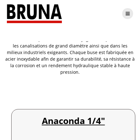
Passer
Buses 1/4″
au
contenu
Nos
buses 1/4″
permettent un nettoyage haute pression dans
les canalisations de grand diamètre ainsi que dans les
milieux industriels exigeants. Chaque buse est fabriquée en
acier inoxydable afin de garantir sa durabilité, sa résistance à
la corrosion et un rendement hydraulique stable à haute
pression.
Anaconda 1/4″