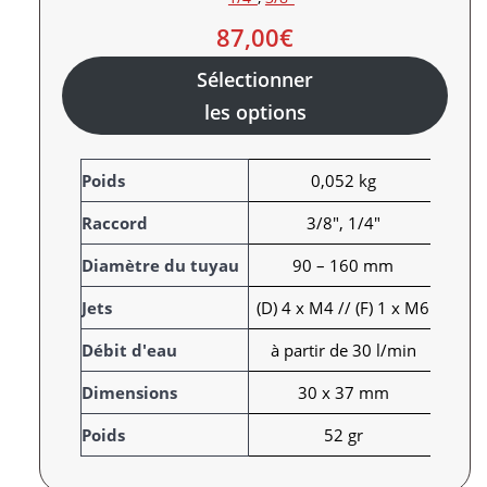
87,00
€
Sélectionner
les options
A
Poids
0,052 kg
t
Raccord
3/8", 1/4"
t
r
V
Diamètre du tuyau
90 – 160 mm
i
a
Jets
(D) 4 x M4 // (F) 1 x M6
b
l
u
e
Débit d'eau
à partir de 30 l/min
t
u
s
r
Dimensions
30 x 37 mm
Poids
52 gr