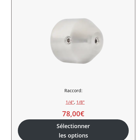
Raccord:
1/4″
, 
1/8″
78,00
€
Sélectionner
les options