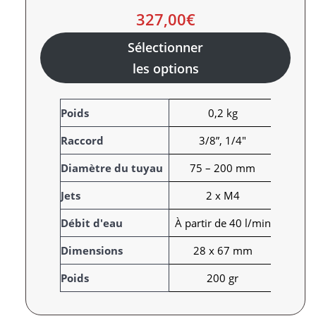
327,00
€
Sélectionner
les options
A
Poids
0,2 kg
t
Raccord
3/8”, 1/4"
t
r
V
Diamètre du tuyau
75 – 200 mm
i
a
Jets
2 x M4
b
l
u
e
Débit d'eau
À partir de 40 l/min
t
u
s
r
Dimensions
28 x 67 mm
Poids
200 gr