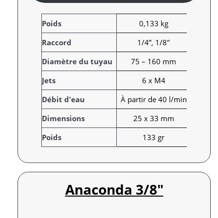
A
Poids
0,133 kg
t
Raccord
1/4”, 1/8"
t
r
V
Diamètre du tuyau
75 – 160 mm
i
a
Jets
6 x M4
b
l
u
e
Débit d'eau
À partir de 40 l/min
t
u
s
r
Dimensions
25 x 33 mm
Poids
133 gr
Anaconda 3/8″