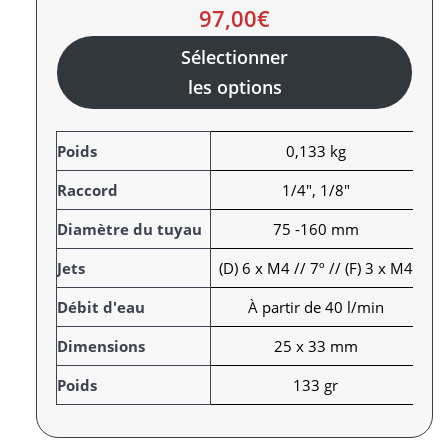
97,00
€
Sélectionner
les options
A
Poids
0,133 kg
t
Raccord
1/4", 1/8"
t
r
V
Diamètre du tuyau
75 -160 mm
i
a
Jets
(D) 6 x M4 // 7º // (F) 3 x M4
b
l
u
e
Débit d'eau
À partir de 40 l/min
t
u
s
r
Dimensions
25 x 33 mm
Poids
133 gr