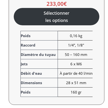
233,00
€
Sélectionner
les options
A
Poids
0,16 kg
t
Raccord
1/4”, 1/8"
t
r
V
Diamètre du tuyau
50 – 160 mm
i
a
Jets
6 x M6
b
l
u
e
Débit d'eau
À partir de 40 l/min
t
u
s
r
Dimensions
28 x 51 mm
Poids
160 gr