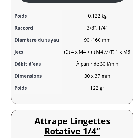
A
Poids
0,122 kg
t
Raccord
3/8”, 1/4"
t
r
V
Diamètre du tuyau
90 -160 mm
i
a
Jets
(D) 4 x M4 + (I) M4 // (F) 1 x M6
b
l
u
e
Débit d'eau
À partir de 30 l/min
t
u
s
r
Dimensions
30 x 37 mm
Poids
122 gr
Attrape Lingettes
Rotative 1/4’’