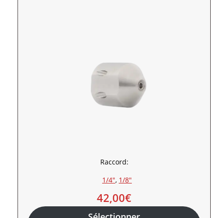
Raccord:
1/4″
, 
1/8″
42,00
€
Sélectionner