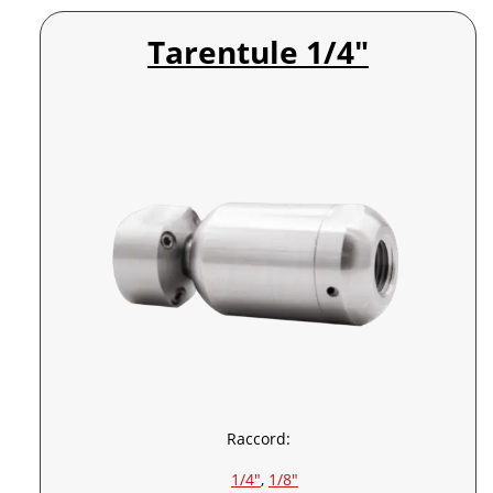
Tarentule 1/4″
Raccord:
1/4″
, 
1/8″