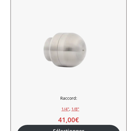
Raccord:
1/4″
, 
1/8″
41,00
€