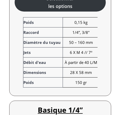
les options
A
Poids
0,15 kg
t
Raccord
1/4”, 3/8"
t
r
V
Diamètre du tuyau
50 – 160 mm
i
a
Jets
6 X M 4 // 7º
b
l
u
e
Débit d'eau
À partir de 40 L/M
t
u
s
r
Dimensions
28 X 58 mm
Poids
150 gr
Basique 1/4”