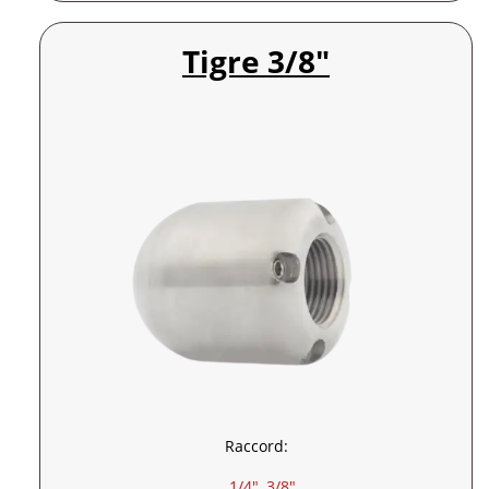
Tigre 3/8″
Raccord:
1/4″
, 
3/8″