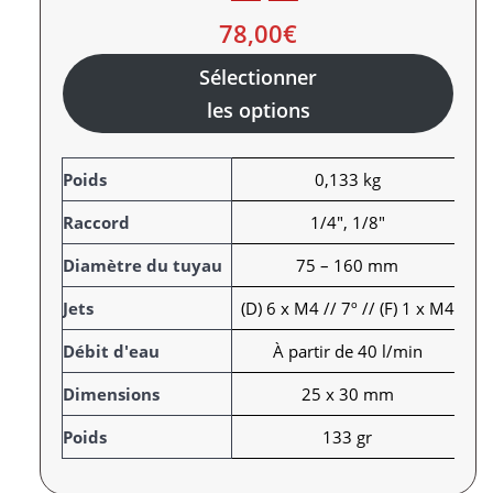
78,00
€
Sélectionner
les options
A
Poids
0,133 kg
t
Raccord
1/4", 1/8"
t
r
V
Diamètre du tuyau
75 – 160 mm
i
a
Jets
(D) 6 x M4 // 7º // (F) 1 x M4
b
l
u
e
Débit d'eau
À partir de 40 l/min
t
u
s
r
Dimensions
25 x 30 mm
Poids
133 gr