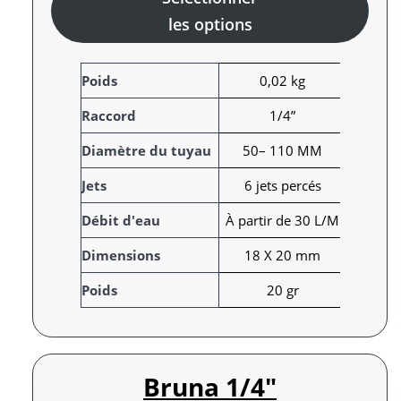
les options
A
Poids
0,02 kg
t
Raccord
1/4”
t
r
V
Diamètre du tuyau
50– 110 MM
i
a
Jets
6 jets percés
b
l
u
e
Débit d'eau
À partir de 30 L/M
t
u
s
r
Dimensions
18 X 20 mm
Poids
20 gr
Bruna 1/4″