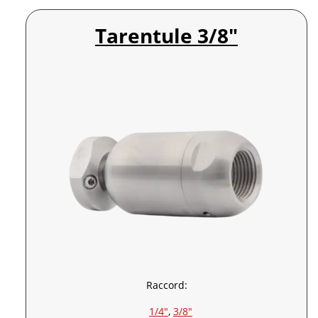
Tarentule 3/8″
Raccord:
1/4″
, 
3/8″