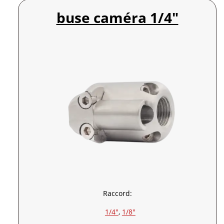
buse caméra 1/4″
Raccord:
1/4″
, 
1/8″