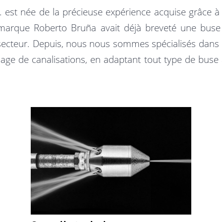
. est née de la précieuse expérience acquise grâce à
arque Roberto Bruña avait déjà breveté une buse m
cteur. Depuis, nous nous sommes spécialisés dans la 
ge de canalisations, en adaptant tout type de buse