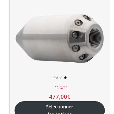
Raccord:
1″
, 
3/4″
477,00
€
Sélectionner