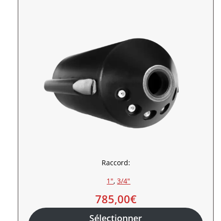
Raccord:
1″
, 
3/4″
785,00
€
Sélectionner