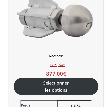
Raccord:
1/2″
, 
3/4″
877,00
€
Sélectionner
les options
A
Poids
2,2 kg