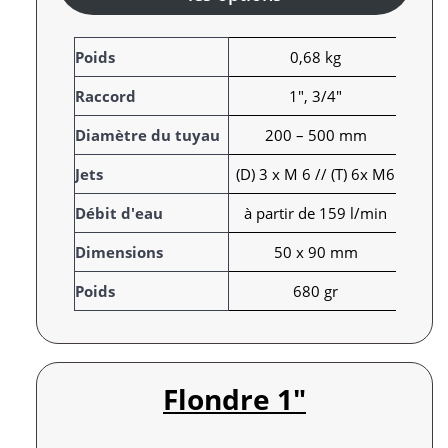
A
Poids
0,68 kg
t
Raccord
1", 3/4"
t
r
V
Diamètre du tuyau
200 – 500 mm
i
a
Jets
(D) 3 x M 6 // (T) 6x M6
b
l
u
e
Débit d'eau
à partir de 159 l/min
t
u
s
r
Dimensions
50 x 90 mm
Poids
680 gr
Flondre 1″