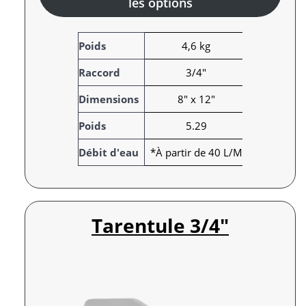
les options
A
Poids
4,6 kg
t
Raccord
3/4"
t
r
V
Dimensions
8" x 12"
i
a
Poids
5.29
b
l
u
e
Débit d'eau
*À partir de 40 L/M
t
u
s
r
Tarentule 3/4″