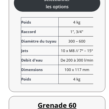
les options
A
Poids
4 kg
t
Raccord
1", 3/4"
t
r
V
Diamètre du tuyau
300 – 600
i
a
Jets
10 x M8 // 7º – 15º
b
l
u
e
Débit d'eau
De 200 à 300 l/min
t
u
s
r
Dimensions
100 x 117 mm
Poids
4 kg
Grenade 60