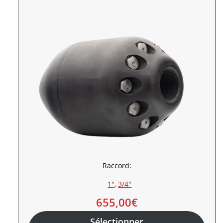
Raccord:
1″
, 
3/4″
655,00
€
Sélectionner