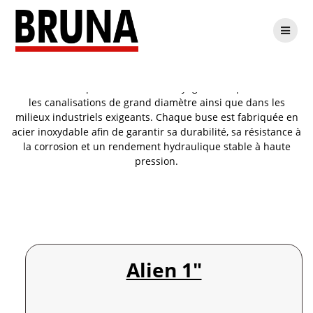
Passer
Buses 3/4″
au
contenu
Nos
buses 3/4″
permettent un nettoyage haute pression dans
les canalisations de grand diamètre ainsi que dans les
milieux industriels exigeants. Chaque buse est fabriquée en
acier inoxydable afin de garantir sa durabilité, sa résistance à
la corrosion et un rendement hydraulique stable à haute
pression.
Alien 1″