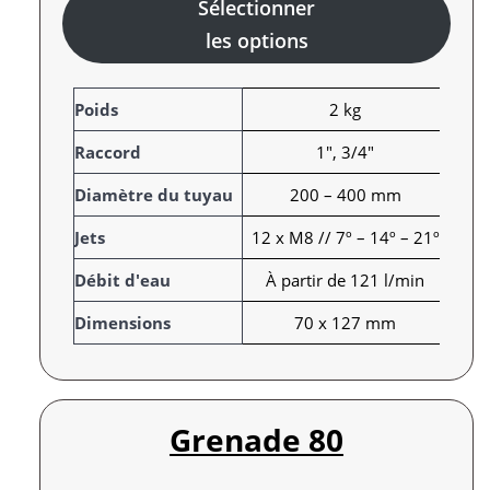
Sélectionner
les options
A
Poids
2 kg
t
Raccord
1", 3/4"
t
r
V
Diamètre du tuyau
200 – 400 mm
i
a
Jets
12 x M8 // 7º – 14º – 21º
b
l
u
e
Débit d'eau
À partir de 121 l/min
t
u
s
r
Dimensions
70 x 127 mm
Grenade 80