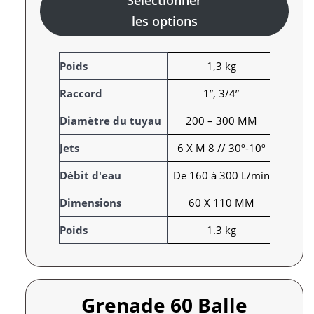
Sélectionner
les options
A
Poids
1,3 kg
t
Raccord
1”, 3/4”
t
r
V
Diamètre du tuyau
200 – 300 MM
i
a
Jets
6 X M 8 // 30º-10º
b
l
u
e
Débit d'eau
De 160 à 300 L/min
t
u
s
r
Dimensions
60 X 110 MM
Poids
1.3 kg
Grenade 60 Balle