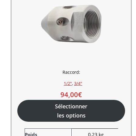
Raccord:
1/2″
, 
3/4″
94,00
€
Sélectionner
les options
A
Poids
0,23 kg