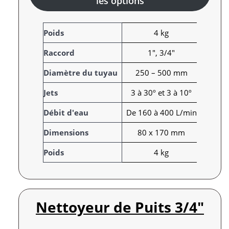
les options
A
Poids
4 kg
t
Raccord
1", 3/4"
t
r
V
Diamètre du tuyau
250 – 500 mm
i
a
Jets
3 à 30º et 3 à 10º
b
l
u
e
Débit d'eau
De 160 à 400 L/min
t
u
s
r
Dimensions
80 x 170 mm
Poids
4 kg
Nettoyeur de Puits 3/4″