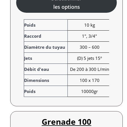
les options
A
Poids
10 kg
t
Raccord
1", 3/4"
t
r
V
Diamètre du tuyau
300 – 600
i
a
Jets
(D) 5 jets 15º
b
l
u
e
Débit d'eau
De 200 à 300 L/min
t
u
s
r
Dimensions
100 x 170
Poids
10000gr
Grenade 100