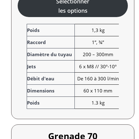
Sélectionner
les options
A
Poids
1,3 kg
t
Raccord
1”, ¾”
t
r
V
Diamètre du tuyau
200 – 300mm
i
a
Jets
6 x M8 // 30º-10º
b
l
u
e
Débit d'eau
De 160 à 300 l/min
t
u
s
r
Dimensions
60 x 110 mm
Poids
1.3 kg
Grenade 70