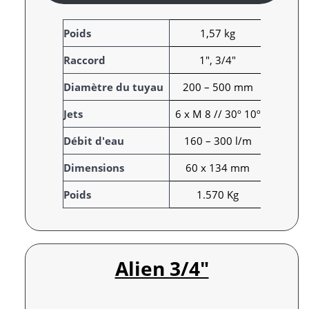
A
Poids
1,57 kg
t
Raccord
1", 3/4"
t
r
V
Diamètre du tuyau
200 – 500 mm
i
a
Jets
6 x M 8 // 30º 10º
b
l
u
e
Débit d'eau
160 – 300 l/m
t
u
s
r
Dimensions
60 x 134 mm
Poids
1.570 Kg
Alien 3/4″