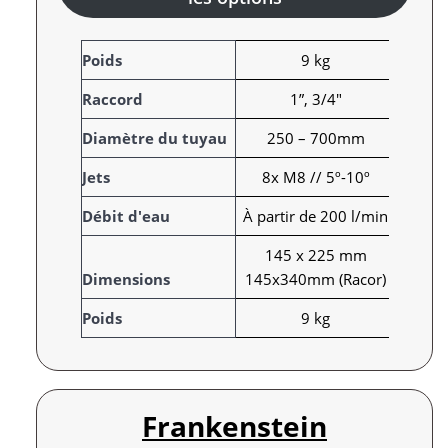
A
Poids
9 kg
t
Raccord
1”, 3/4"
t
r
V
Diamètre du tuyau
250 – 700mm
i
a
Jets
8x M8 // 5º-10º
b
l
u
e
Débit d'eau
À partir de 200 l/min
t
u
s
r
145 x 225 mm
Dimensions
145x340mm (Racor)
Poids
9 kg
Frankenstein