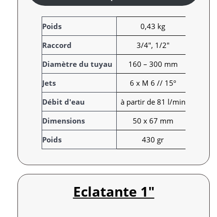
A
Poids
0,43 kg
t
Raccord
3/4", 1/2"
t
r
V
Diamètre du tuyau
160 – 300 mm
i
a
Jets
6 x M 6 // 15º
b
l
u
e
Débit d'eau
à partir de 81 l/min
t
u
s
r
Dimensions
50 x 67 mm
Poids
430 gr
Eclatante 1″