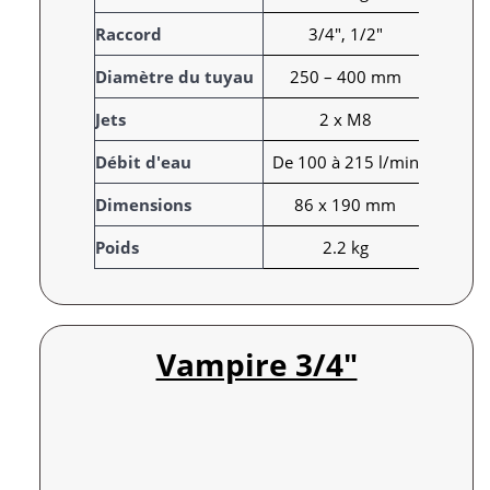
t
Raccord
3/4", 1/2"
t
r
V
Diamètre du tuyau
250 – 400 mm
i
a
Jets
2 x M8
b
l
u
e
Débit d'eau
De 100 à 215 l/min
t
u
s
r
Dimensions
86 x 190 mm
Poids
2.2 kg
Vampire 3/4″