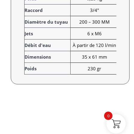
t
Raccord
3/4"
t
r
V
Diamètre du tuyau
200 – 300 MM
i
a
Jets
6 x M6
b
l
u
e
Débit d'eau
À partir de 120 l/min
t
u
s
r
Dimensions
35 x 61 mm
Poids
230 gr
0