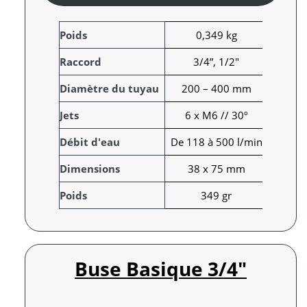
A
Poids
0,349 kg
t
Raccord
3/4”, 1/2"
t
r
V
Diamètre du tuyau
200 – 400 mm
i
a
Jets
6 x M6 // 30º
b
l
u
e
Débit d'eau
De 118 à 500 l/min
t
u
s
r
Dimensions
38 x 75 mm
Poids
349 gr
Buse Basique 3/4″