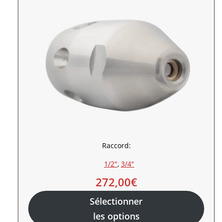
Raccord:
1/2″
, 
3/4″
272,00
€
Sélectionner
les options