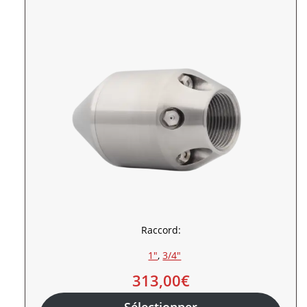
Raccord:
1″
, 
3/4″
313,00
€