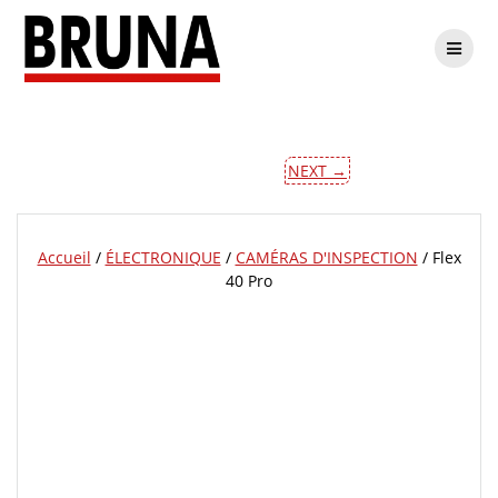
Passer
Flex 40 Pro
au
contenu
NEXT →
Accueil
/
ÉLECTRONIQUE
/
CAMÉRAS D'INSPECTION
/ Flex
40 Pro