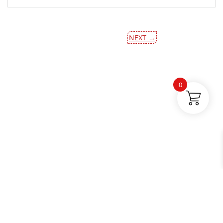
NEXT →
0
Buses par catégories |
Électronique |
Tuyaux et autres |