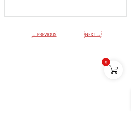
← PREVIOUS
NEXT →
0