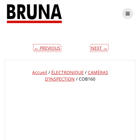
Passer
COB160
au
contenu
← PREVIOUS
NEXT →
Accueil
/
ÉLECTRONIQUE
/
CAMÉRAS
D'INSPECTION
/ COB160