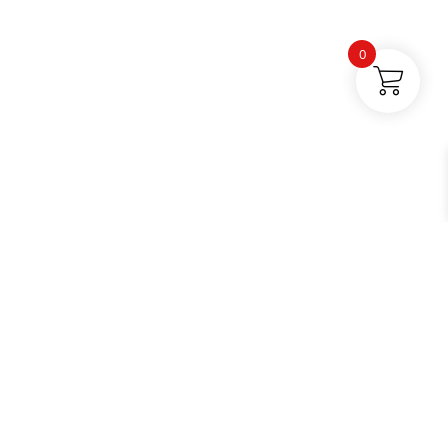
0
Buses par catégories |
Électronique |
Tuyaux et autres |
Contact |
Blog
Facebook |
Instagram |
TikTok |
YouTube
© 2026 Tetesdecurage.fr.