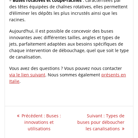
–
Buses rotatives et coupe-racines
: caractérisées par
des têtes équipées de chaînes rotatives, elles permettent
d’éliminer les dépôts les plus incrustés ainsi que les
racines.
Aujourd’hui, il est possible de concevoir des buses
innovantes avec différentes tailles, angles et types de
jets, parfaitement adaptées aux besoins spécifiques de
chaque intervention de débouchage, quel que soit le type
de canalisation.
Vous avez des questions ? Vous pouvez nous contacter
via le lien suivant
. Nous sommes également
présents en
Italie
.
Navigation
Article
Article
Précédent :
Buses :
Suivant :
Types de
de
précédent
suivant
innovations et
buses pour déboucher
:
:
utilisations
les canalisations
l’article