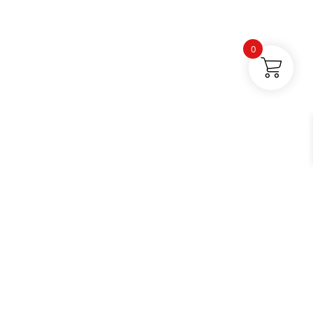
0
Buses par catégories |
Électronique |
Tuyaux et autres |
Contact |
Blog
Facebook |
Instagram |
TikTok |
YouTube
© 2026 Tetesdecurage.fr.