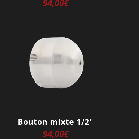
94,00
€
Bouton mixte 1/2″
94,00
€