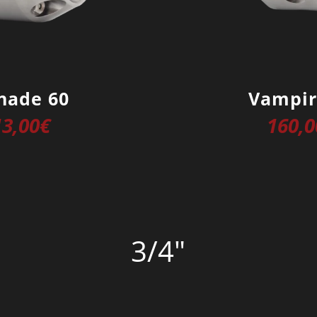
nade 60
Vampir
13,00
€
160,0
3/4″