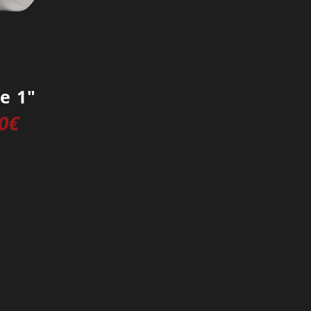
e 1″
0
€